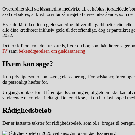
Overordnet skal gældssanering medvirke til, at håbløst forgældede bo
skal det sikres, at kreditorer får så meget af deres udestående, som det 
Hvis du får tilkendt en gældssanering, bliver din gæld helt slettet el
alle dine kreditorer inklusiv gæld til det offentlige, dog er pantsikr
2022.
Det er skifteretten i den retskreds, hvor du bor, som håndterer sage
IV
samt
bekendtgørelsen om gældssanering
.
Hvem kan søge?
Kun privatpersoner kan søge gældssanering. For selskaber, foreninger
du personligt hæfter for.
Udgangspunktet for at få en gældssanering er, at gælden ikke kan afvik
studerende eller uden indtægt. Det er et krav, at du har fast bopæl med
Rådighedsbeløb
Der er fastsatte takster for rådighedsbeløb, som bl.a. bruges til beregn