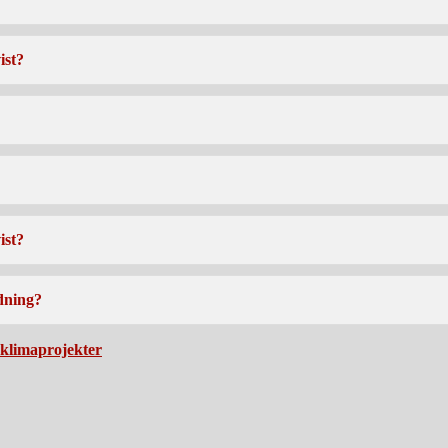
ist?
ist?
rdning?