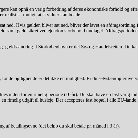
rgere kan opnå en varig forbedring af deres økonomiske forhold og eft
er realistisk muligt, at skyldner kan betale.
ler sat ned. Hvis gælden bliver sat ned, bliver der lavet en afdragsordn
et gæld samt gæld sikret ved ejendomsforbehold undtaget. Afdragsperioden
r ang. gældssanering. I Storkøbenhavn er det Sø- og Handelsretten. Du 
, fonde og lignende er det ikke en mulighed. Er du selvstændig erhverv
les inden for en rimelig periode (10 år). Du skal have en fast varig ind
 en rimelig udgift til husleje. Der accepteres fast bopæl i alle EU-land
ing af betalingsevne (det beløb du skal betale pr. måned i 3 år).