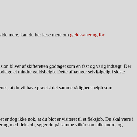
u vide mere, kan du her læse mere om
gældssanering for
sion bliver af skifteretten godtaget som en fast og varig indtægt. Der
 godtage et mindre gældsbeløb. Dette afhænger selvfølgelig i sidste
vnes, at du vil have præcist det samme rådighedsbeløb som
r dog ikke nok, at du blot er visiteret til et fleksjob. Du skal være i
nering med fleksjob, søger du på samme vilkår som alle andre, og