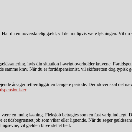
 Har du en uoverskuelig gæld, vil det muligvis være løsningen. Vil d
ældssanering, hvis din situation i øvrigt overholder kravene. Førtidspen
 de samme krav. Når du er førtidspensionist, vil skifteretten dog typisk
ejende årsager retfærdiggør en længere periode. Derudover skal det næ
idspensionister
.
ære en mulig løsning. Fleksjob betragtes som en fast varig indtægt. Det e
være et tidsbegrænset job som vikar eller lignende. Når du søger gældssa
ingsevne, vil gælden blive slettet helt.