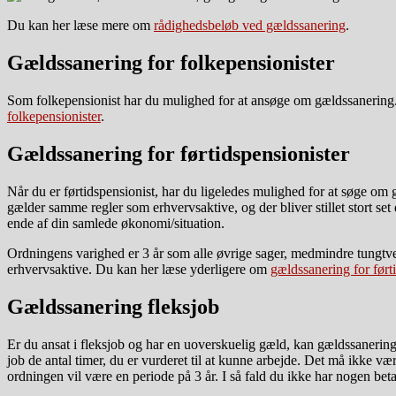
Du kan her læse mere om
rådighedsbeløb ved gældssanering
.
Gældssanering for folkepensionister
Som folkepensionist har du mulighed for at ansøge om gældssanering.
folkepensionister
.
Gældssanering for førtidspensionister
Når du er førtidspensionist, har du ligeledes mulighed for at søge om g
gælder samme regler som erhvervsaktive, og der bliver stillet stort set
ende af din samlede økonomi/situation.
Ordningens varighed er 3 år som alle øvrige sager, medmindre tungtv
erhvervsaktive. Du kan her læse yderligere om
gældssanering for ført
Gældssanering fleksjob
Er du ansat i fleksjob og har en uoverskuelig gæld, kan gældssanering v
job de antal timer, du er vurderet til at kunne arbejde. Det må ikke 
ordningen vil være en periode på 3 år. I så fald du ikke har nogen betal