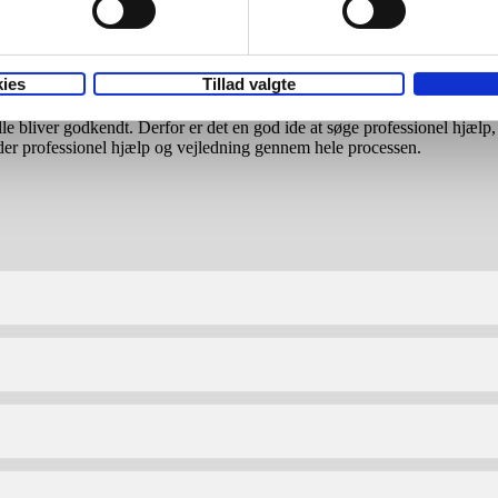
ldt til kreditormøde, hvor de har mulighed for at gøre indsigelse. Skifte
 læse mere om de forskellige muligheder for
gældshåndtering
.
ies
Tillad valgte
lle bliver godkendt. Derfor er det en god ide at søge professionel hjælp
der professionel hjælp og vejledning gennem hele processen.