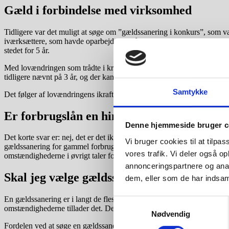
Gæld i forbindelse med virksomhed
Tidligere var det muligt at søge om ”gældssanering i konkurs”, som 
iværksættere, som havde oparbejdet en så stor gæld, at det var urealist
stedet for 5 år.
Med lovændringen som trådte i kraft juli 2022, blev kapitlet om gælds
tidligere nævnt på 3 år, og der kan nu afsiges kendelse under en konk
Samtykke
Det følger af lovændringens ikrafttrædelsesbestemmelser, at de ændred
Er forbrugslån en hindring?
Denne hjemmeside bruger c
Det korte svar er: nej, det er det ikke. Hvis din forbrugsgæld eksempel
Vi bruger cookies til at tilpas
gældssanering for gammel forbrugsgæld, hvis omstændighederne eksempe
vores trafik. Vi deler også 
omstændighederne i øvrigt taler for det. Du kan her læse mere om
gæl
annonceringspartnere og anal
Skal jeg vælge gældssanering eller frivilli
dem, eller som de har indsaml
En gældssanering er i langt de fleste tilfælde den billigste løsning, og
Samtykkevalg
omstændighederne tillader det. Der er dog visse situationer, hvor en fri
Nødvendig
Fordelen ved at søge en gældssanering er som udgangspunkt, at kredito