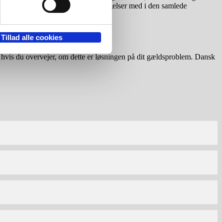
retten tager efterfølgende disse indsigelser med i den samlede
Tillad alle cookies
, hvis du overvejer, om dette er løsningen på dit gældsproblem. Dansk