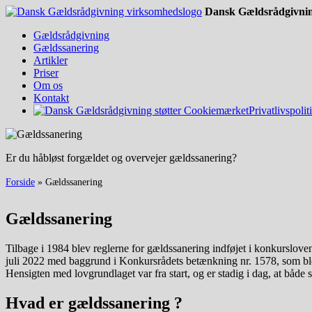
Dansk Gældsrådgivni
Gældsrådgivning
Gældssanering
Artikler
Priser
Om os
Kontakt
Privatlivspolit
Er du håbløst forgældet og overvejer gældssanering?
Forside
»
Gældssanering
Gældssanering
Tilbage i 1984 blev reglerne for gældssanering indføjet i konkursloven.
juli 2022 med baggrund i Konkursrådets betænkning nr. 1578, som ble
Hensigten med lovgrundlaget var fra start, og er stadig i dag, at både sk
Hvad er gældssanering ?