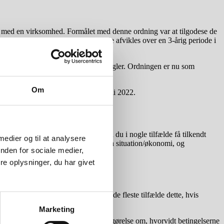
e med en virksomhed. Formålet med denne ordning var at tilgodese de
dt andet, at den nedsatte gæld skulle afvikles over en 3-årig periode i
idt omfang indarbejdet i de øvrige regler. Ordningen er nu som
gere.
Om
 før lovens ikrafttræden den 17. juli 2022.
dssanering alligevel. Ligeledes kan du i nogle tilfælde få tilkendt
 medier og til at analysere
følgelig, at du har fået styr på din situation/økonomi, og
nden for sociale medier,
e oplysninger, du har givet
akkord. Derfor anbefaler vi i langt de fleste tilfælde dette, hvis
Marketing
ukkende skifteretten, der træffer afgørelse om, hvorvidt betingelserne