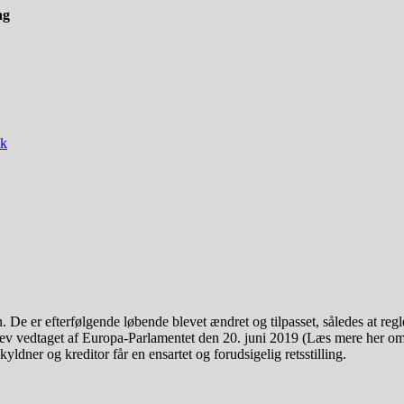
ng
ik
 De er efterfølgende løbende blevet ændret og tilpasset, således at regle
v vedtaget af Europa-Parlamentet den 20. juni 2019 (Læs mere her om 
yldner og kreditor får en ensartet og forudsigelig retsstilling.