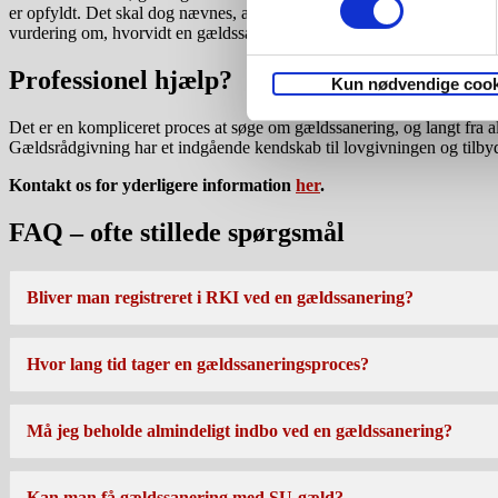
er opfyldt. Det skal dog nævnes, at kreditorer i processen bliver indka
vurdering om, hvorvidt en gældssanering skal accepteres. Du kan her
Professionel hjælp?
Kun nødvendige cook
Det er en kompliceret proces at søge om gældssanering, og langt fra a
Gældsrådgivning har et indgående kendskab til lovgivningen og tilby
Kontakt os for yderligere infor
mation
her
.
FAQ – ofte stillede spørgsmål
Bliver man registreret i RKI ved en gældssanering?
Hvor lang tid tager en gældssaneringsproces?
Må jeg beholde almindeligt indbo ved en gældssanering?
Kan man få gældssanering med SU-gæld?