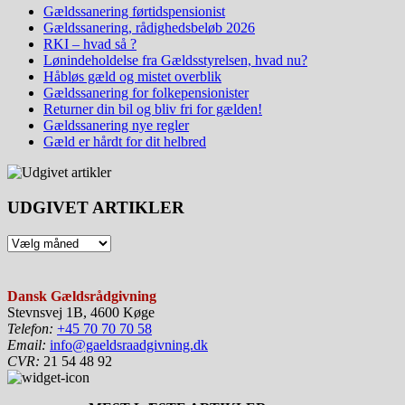
Gældssanering førtidspensionist
Gældssanering, rådighedsbeløb 2026
RKI – hvad så ?
Lønindeholdelse fra Gældsstyrelsen, hvad nu?
Håbløs gæld og mistet overblik
Gældssanering for folkepensionister
Returner din bil og bliv fri for gælden!
Gældssanering nye regler
Gæld er hårdt for dit helbred
UDGIVET ARTIKLER
Dansk Gældsrådgivning
Stevnsvej 1B, 4600 Køge
Telefon:
+45 70 70 70 58
Email:
info@gaeldsraadgivning.dk
CVR:
21 54 48 92