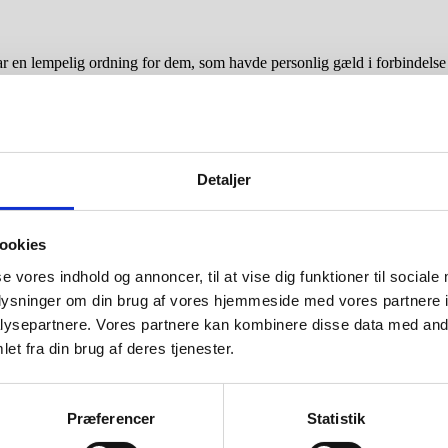
var en lempelig ordning for dem, som havde personlig gæld i forbindels
isk, at de kunne betale gælden tilbage. De lempeligere regler betød blan
sanering i forbindelse med konkurs ophævet. Reglerne blev i stedet i v
urs. Iværksættere kan således starte virksomhed op igen væsentlig hurti
Detaljer
e regler ikke kan finde anvendelse, hvis konkursbehandlingen er indledt
ookies
vis er en mindre del af den samlede gæld, kan du godt få tilkendt en gæl
se vores indhold og annoncer, til at vise dig funktioner til sociale
lvis skyldes tidligere misbrug, sygdom eller lignende. Det kræver selv
oplysninger om din brug af vores hjemmeside med vores partnere i
dssanering og forbrugsgæld
.
ysepartnere. Vores partnere kan kombinere disse data med andr
g akkord ?
et fra din brug af deres tjenester.
 du vil sjældent kunne få nedskrevet gælden lige så meget ved en frivillig 
villig aftale med kreditorerne er at foretrække.
Præferencer
Statistik
rer ingen indflydelse har på, om ordningen bliver vedtaget. Det er udel