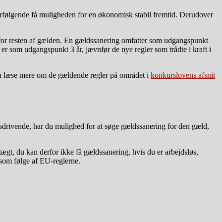
erfølgende få muligheden for en økonomisk stabil fremtid. Derudover
ing for resten af gælden. En gældssanering omfatter som udgangspunkt
 er som udgangspunkt 3 år, jævnfør de nye regler som trådte i kraft i
kan læse mere om de gældende regler på området i
konkurslovens afsnit
sdrivende, har du mulighed for at søge gældssanering for den gæld,
tægt, du kan derfor ikke få gældssanering, hvis du er arbejdsløs,
e som følge af EU-reglerne.