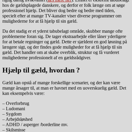
hos de gældsplagede danskere, og derfor er folk længe om at søge
professionel hjælp. Det bliver dog bedre og bedre med tiden,
specielt efter at mange TV-kanaler viser diverse programmer om
mulighederne for at få hjælp til sin gæld.
Da det stadig er et yderst tabubelagt område, skubber mange ofte
problemerne foran sig. De tager ekstraarbejde eller låner yderligere
for at betale regninger og gæld. Dette er sjældent en god løsning på
længere sigt, og der findes gode muligheder for at få hjælp til sin
gæld. Det handler om at skabe overblik, struktur og få vurderet
mulighederne professionelt af en gældsrådgiver.
Hjælp til gæld, hvordan ?
Gæld kan opstå af mange forskellige scenarier, og der kan være
mange årsager til, at man er havnet med en uoverskuelig gæld. Det
kan eksempelvis være:
– Overforbrug
– Ludomani
– Sygdom
– Arbejdsløshed
– ADHD / asperger /borderline mv.
– Skilsmisse