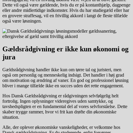
Dette vil også være gældende, hvis du er på kontanthjælp, dagpenge
eller andre midlertidige indkomster. Hvis du har studiegæld eller har
en grovere straffesag, vil en frivillig akkord i langt de fleste tilfælde
også være løsningen.
Gældsrådgivning er ikke kun økonomi og
jura
Gældsrådgivning handler ikke kun om tørre tal og juristeri, men
også om personlig og menneskelig indsigt. Det handler i høj grad
om motivation og ændring af vaner. En god og professionel løsning
bliver i mange tilfælde ikke en succes uden det rette engagement.
Hos Dansk Gældsrådgivning er rådgivningen selvfølgelig helt
fortrolig. Ingen oplysninger videregives uden samtykke, og
tavshedspligten er en fundamental del af vores selvforståelse. Dette
skaber trygge rammer, hvor vi frit kan drøfte din økonomiske
situation.
Alle, der oplever økonomiske vanskeligheder, er velkomne hos
Dansk gældsrådgivning. Er du studerende, enlig forsørger,