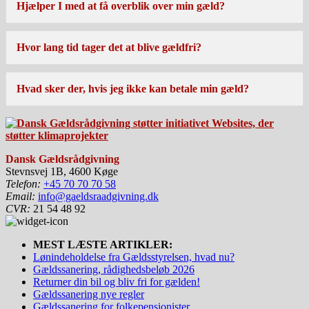
Hjælper I med at få overblik over min gæld?
Hvor lang tid tager det at blive gældfri?
Hvad sker der, hvis jeg ikke kan betale min gæld?
Dansk Gældsrådgivning
Stevnsvej 1B, 4600 Køge
Telefon:
+45 70 70 70 58
Email:
info@gaeldsraadgivning.dk
CVR:
21 54 48 92
MEST LÆSTE ARTIKLER:
Lønindeholdelse fra Gældsstyrelsen, hvad nu?
Gældssanering, rådighedsbeløb 2026
Returner din bil og bliv fri for gælden!
Gældssanering nye regler
Gældssanering for folkepensionister