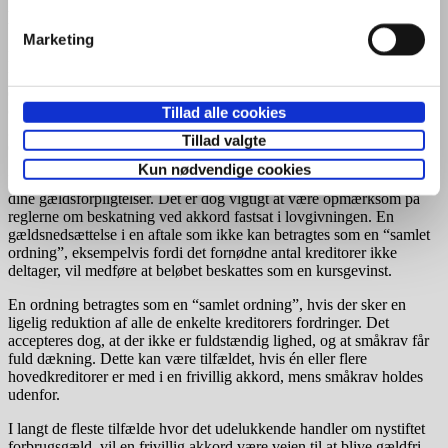
Frivillig akkord:
Marketing
Har du en uoverskuelig gæld og ikke kan få gældssanering, kan der
forhandles en frivillig akkord med dine kreditorer. Frivillig akkord er
en aftale, som begge parter frivilligt indgår uden indblanding fra den
offentlige myndighed (skifteretten). En sådan aftale går ud på, at din
Tillad alle cookies
gæld nedskrives med en vis procentdel, hvilket kan være et
Tillad valgte
engangsbeløb eller en aftale over en årrække på typisk 5-8 år.
Kun nødvendige cookies
Formålet med en frivillig akkord er, at du får en samlet ordning på
dine gældsforpligtelser. Det er dog vigtigt at være opmærksom på
reglerne om beskatning ved akkord fastsat i lovgivningen. En
gældsnedsættelse i en aftale som ikke kan betragtes som en “samlet
ordning”, eksempelvis fordi det fornødne antal kreditorer ikke
deltager, vil medføre at beløbet beskattes som en kursgevinst.
En ordning betragtes som en “samlet ordning”, hvis der sker en
ligelig reduktion af alle de enkelte kreditorers fordringer. Det
accepteres dog, at der ikke er fuldstændig lighed, og at småkrav får
fuld dækning. Dette kan være tilfældet, hvis én eller flere
hovedkreditorer er med i en frivillig akkord, mens småkrav holdes
udenfor.
I langt de fleste tilfælde hvor det udelukkende handler om nystiftet
forbrugsgæld, vil en frivillig akkord være vejen til at blive gældfri.