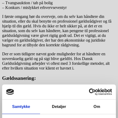
– Tvangsauktion / tab på bolig
– Konkurs / mislykket erhvervseventyr
I første omgang bør du overveje, om du selv kan håndtere din
situation, eller du skal benytte en professionel gældsrådgiver og få
hjælp til din gæld. Hvis du ikke er helt sikker på, at det er en
situation, som du selv kan håndtere, kan pengene til professionel
gældsrådgivning være givet rigtig godt ud. Det er vigtigt, at du
vælger en gældsrådgiver, der har den økonomiske og juridiske
bagrund for at tilbyde den korrekte rådgivning.
Der er som tidligere nævnt gode muligheder for at håndtere en
uoverskuelig gæld og på sigt blive gældfri. Hos Dansk
Gældsrådgivning arbejder vi oftest med 3 forskellige metoder, alt
efter hvilken situation vor klient er havnet i.
Gældssanering:
Gældssanering er en ordning, hvor din gæld bliver helt slettet eller
sat ned. Hvis gælden bliver sat ned, bliver der lavet en ordning for
resten af gælden. Afdragsperioden er typisk 3 år. Du skal have fast
bopæl samt en fast varig indkomst dvs. fuldtidsjob, fleksjob,
Samtykke
Detaljer
Om
førtidspension eller folkepension.
Der er flere krav til en gældssanering, og det er derfor langt fra alle,