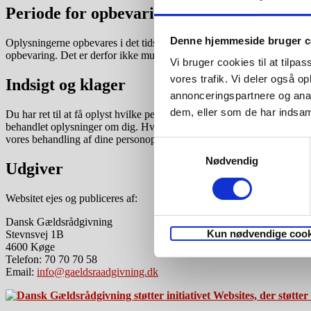
Periode for opbevaring
Denne hjemmeside bruger c
Oplysningerne opbevares i det tidsrum, der er tilladt i henhold til l
opbevaring. Det er derfor ikke muligt at angive en generel tidsramme f
Vi bruger cookies til at tilpas
vores trafik. Vi deler også 
Indsigt og klager
annonceringspartnere og anal
dem, eller som de har indsaml
Du har ret til at få oplyst hvilke personoplysninger, som vi behandler
behandlet oplysninger om dig. Hvis de oplysninger der behandles om dig 
vores behandling af dine personoplysninger, har du også mulighed for a
Samtykkevalg
Nødvendig
Udgiver
Websitet ejes og publiceres af:
Dansk Gældsrådgivning
Kun nødvendige cook
Stevnsvej 1B
4600 Køge
Telefon: 70 70 70 58
Email:
info@gaeldsraadgivning.dk