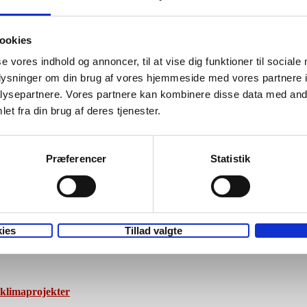
ookies
ovgivningen, og vi sletter dem, når de ikke længere er nødvendige. Peri
or, hvornår informationer slettes.
se vores indhold og annoncer, til at vise dig funktioner til sociale
oplysninger om din brug af vores hjemmeside med vores partnere i
ysepartnere. Vores partnere kan kombinere disse data med andr
et fra din brug af deres tjenester.
 om dig. Du kan desuden til enhver tid, gøre indsigelse mod at oplysning
er forkerte, har du ret til, at de bliver rettet eller slettet. Henvendels
t tage kontakt til Datatilsynet.
Præferencer
Statistik
ies
Tillad valgte