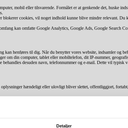
uter, mobil eller tilsvarende. Formålet er at genkende det, huske indsti
s.
eller blokerer cookies, vil noget indhold kunne blive mindre relevant. Du 
nde omfang kan omfatte Google Analytics, Google Ads, Google Search Co
fang kan henføres til dig. Når du benytter vores website, indsamler og 
ger om din computer, tablet eller mobiltelefon, dit IP-nummer, geografisk
erne behandles desuden navn, telefonnummer og e-mail. Dette vil typisk 
e oplysninger hændeligt eller ulovligt bliver slettet, offentliggjort, fo
 annoncer som vil have størst sandsynlighed for at være relevante for di
Detaljer