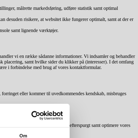
llinger, målrette markedsføring, udføre statistik samt optimal
kan desuden risikere, at websitet ikke fungerer optimalt, samt at der er
nsole samt lignende værktøjer.
behandler vi en række sådanne informationer. Vi indsamler og behandler
 placering, samt hvilke sider du klikker på (interesser). I det omfang
være i forbindelse med brug af vores kontaktformular.
rtabt, forringet eller kommer til uvedkommendes kendskab, misbruges
g, at kunne levere de services du har efterspurgt samt optimere vores
Om