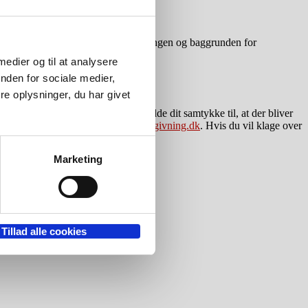
oden afhænger af karakteren af oplysningen og baggrunden for
 medier og til at analysere
nden for sociale medier,
e oplysninger, du har givet
er anvendes. Du kan også tilbagekalde dit samtykke til, at der bliver
e herom kan ske til
info@gaeldsraadgivning.dk
. Hvis du vil klage over
Marketing
Tillad alle cookies