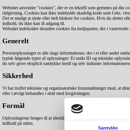
Websitet anvender ”cookies”, der er en tekstfil som gemmes på din comp
rådgivning. Cookies kan ikke indeholde skadelig kode som f.eks. viru
Det er muligt at slette eller helt blokere for cookies. Hvis du sletter 
indhold, du ikke kan få adgang til.
Websitet indeholder desuden cookies fra tredjeparter, der i variere
Generelt
Personoplysninger er alle slags informationer, der i et eller andet om
typisk følgende typer af oplysninger: Et unikt ID og tekniske oplysnin
du selv giver eksplicit samtykke hertil og selv indtaster information
Sikkerhed
Vi har truffet tekniske og organisatoriske foranstaltninger mod, at din
eller i øvrigt behandles i strid med lovgivningen.
Formål
Oplysningerne bruges til at identificere dig som bruger, at vise dig de
indhold på siden.
Samtykke