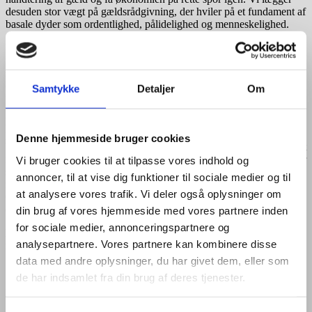
desuden stor vægt på gældsrådgivning, der hviler på et fundament af
basale dyder som ordentlighed, pålidelighed og menneskelighed.
Vores vision er at skabe og forbedre livskvalitet samt de økonomiske
rammer for gældsplagede danskere. Vi skal være nytænkende men
samtidig værdsætte gamle dyder. Vi skal sidst men ikke mindst være
den mest attraktive rådgivningsvirksomhed i lokalområdet såvel som
Samtykke
Detaljer
Om
på landsplan.
Hos Dansk Gældsrådgivning er det vigtigt for os at have en grøn
profil med tanke på klimaet. Vi har derfor stor fokus på miljø og
Denne hjemmeside bruger cookies
bæredygtighed og stiler efter at reducere vores miljøpåvirkning bedst
muligt. Vi deltager derfor i de danske klima-initiativer ”Websites, der
Vi bruger cookies til at tilpasse vores indhold og
støtter klimaprojekter” samt ”Growing Trees Network Foundation”
annoncer, til at vise dig funktioner til sociale medier og til
med projekter i Danmark, Sydamerika, Afrika og Asien. Hos Dansk
at analysere vores trafik. Vi deler også oplysninger om
Gældsrådgivning tænker vi meget over det aftryk, som vi alle
efterlader til de kommende generationer.
din brug af vores hjemmeside med vores partnere inden
for sociale medier, annonceringspartnere og
Du er meget velkommen til at kontakte os for yderligere
analysepartnere. Vores partnere kan kombinere disse
information
her
.
data med andre oplysninger, du har givet dem, eller som
de har indsamlet fra din brug af deres tjenester.
Med venlig hilsen