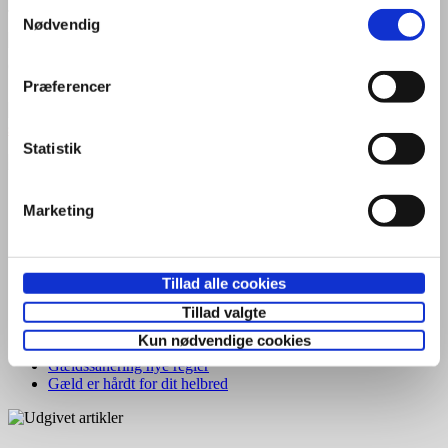
Samtykkevalg
Jimmy Behrens
Nødvendig
CEO / Gældsrådgiver
Præferencer
Statistik
SENESTE ARTIKLER
Marketing
Gældssanering førtidspensionist
Gældssanering, rådighedsbeløb 2026
RKI – hvad så ?
Tillad alle cookies
Lønindeholdelse fra Gældsstyrelsen, hvad nu?
Tillad valgte
Håbløs gæld og mistet overblik
Gældssanering for folkepensionister
Kun nødvendige cookies
Returner din bil og bliv fri for gælden!
Gældssanering nye regler
Gæld er hårdt for dit helbred